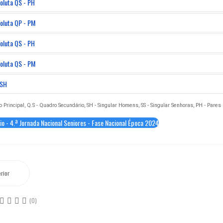
oluta QS - PH
oluta QP - PM
oluta QS - PH
oluta QS - PM
 SH
o Principal, Q.S - Quadro Secundário, SH - Singular Homens, SS - Singular Senhoras, PH - Pare
o - 4.ª Jornada Nacional Seniores - Fase Nacional Época 2024
rior
(0)