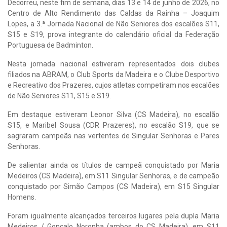
Decorreu, neste fim de semana, dias 13 e 14 de junho de 2026, no
Centro de Alto Rendimento das Caldas da Rainha – Joaquim
Lopes, a 3.ª Jornada Nacional de Não Seniores dos escalões S11,
S15 e S19, prova integrante do calendário oficial da Federação
Portuguesa de Badminton.
Nesta jornada nacional estiveram representados dois clubes
filiados na ABRAM, o Club Sports da Madeira e o Clube Desportivo
e Recreativo dos Prazeres, cujos atletas competiram nos escalões
de Não Seniores S11, S15 e S19.
Em destaque estiveram Leonor Silva (CS Madeira), no escalão
S15, e Maribel Sousa (CDR Prazeres), no escalão S19, que se
sagraram campeãs nas vertentes de Singular Senhoras e Pares
Senhoras.
De salientar ainda os títulos de campeã conquistado por Maria
Medeiros (CS Madeira), em S11 Singular Senhoras, e de campeão
conquistado por Simão Campos (CS Madeira), em S15 Singular
Homens.
Foram igualmente alcançados terceiros lugares pela dupla Maria
Medeiros / Gonçalo Noronha (ambos do CS Madeira), em S11